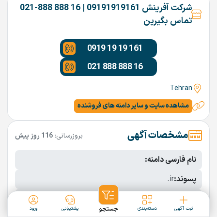
شرکت آفرینش 09191919161 | 16 888 888-021
تماس بگیرین
0919 19 19 161
021 888 888 16
Tehran
مشاهده سایت و سایر دامنه های فروشنده
مشخصات آگهی
بروزرسانی:
116 روز پیش
نام فارسی دامنه:
پسوند:
.ir
تعداد کاراکتر:
12 کاراکتر
ثبت آگهی
دسته‌بندی
جستجو
پشتیبانی
ورود