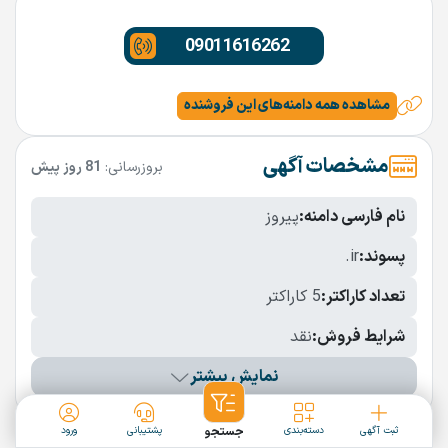
09011616262
مشاهده همه دامنه‌های این فروشنده
مشخصات آگهی
بروزرسانی:
81 روز پیش
نام فارسی دامنه:
پیروز
پسوند:
.ir
تعداد کاراکتر:
5 کاراکتر
شرایط فروش:
نقد
نمایش بیشتر
دامنه‌های مشابه
ثبت آگهی
دسته‌بندی
جستجو
پشتیبانی
ورود