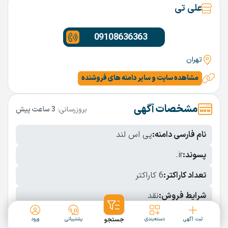
علی تی
09108636363
تهران
مشاهده سایت و سایر دامنه های فروشنده
مشخصات آگهی
بروزرسانی:
3 ساعت پیش
نام فارسی دامنه:
پی اس لند
پسوند:
.ir
تعداد کاراکتر:
6 کاراکتر
شرایط فروش:
نقد
نمایش بیشتر
ثبت آگهی
دسته‌بندی
جستجو
پشتیبانی
ورود