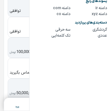
Wallywood.ir
توافقی
والی‌وود
Mihankar.com
توافقی
میهن کار
Acharbaz360.ir
100,000,000
آچار باز ۳۶۰
تومان
30302.ir
تماس بگیرید
سی سی دو
hibaplus.ir
50,000,000
هیبا پلاس
تومان
ثبت آگهی
دسته‌بندی
جستجو
پشتیبانی
ورود
3sotmarket.ir