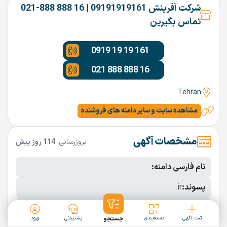
شرکت آفرینش 09191919161 | 16 888 888-021
تماس بگیرین
0919 19 19 161
021 888 888 16
Tehran
مشاهده سایت و سایر دامنه های فروشنده
مشخصات آگهی
بروزرسانی:
114 روز پیش
نام فارسی دامنه:
پسوند:
.ir
تعداد کاراکتر:
4 کاراکتر
ثبت آگهی
دسته‌بندی
جستجو
پشتیبانی
ورود