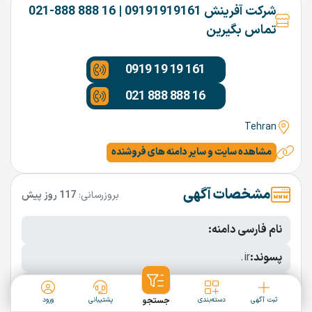
شرکت آفرینش 09191919161 | 16 888 888-021
تماس بگیرین
0919 19 19 161
021 888 888 16
Tehran
مشاهده سایت و سایر دامنه های فروشنده
مشخصات آگهی
بروزرسانی:
117 روز پیش
نام فارسی دامنه:
پسوند:
.ir
تعداد کاراکتر:
4 کاراکتر
ثبت آگهی
دسته‌بندی
جستجو
پشتیبانی
ورود