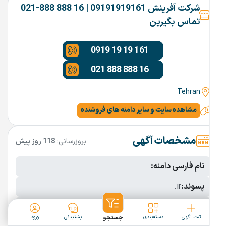
شرکت آفرینش 09191919161 | 16 888 888-021
تماس بگیرین
0919 19 19 161
021 888 888 16
Tehran
مشاهده سایت و سایر دامنه های فروشنده
مشخصات آگهی
بروزرسانی:
118 روز پیش
نام فارسی دامنه:
پسوند:
.ir
تعداد کاراکتر:
4 کاراکتر
ثبت آگهی
دسته‌بندی
جستجو
پشتیبانی
ورود