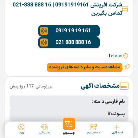
شرکت آفرینش 09191919161 | 16 888 888-021
تماس بگیرین
0919 19 19 161
021 888 888 16
Tehran
مشاهده سایت و سایر دامنه های فروشنده
مشخصات آگهی
بروزرسانی:
117 روز پیش
نام فارسی دامنه:
پسوند:
.ir
تعداد کاراکتر:
10 کاراکتر
ثبت آگهی
دسته‌بندی
جستجو
پشتیبانی
ورود