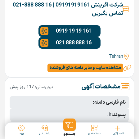
شرکت آفرینش 09191919161 | 16 888 888-021
تماس بگیرین
0919 19 19 161
021 888 888 16
Tehran
مشاهده سایت و سایر دامنه های فروشنده
مشخصات آگهی
بروزرسانی:
117 روز پیش
نام فارسی دامنه:
پسوند:
.ir
تعداد کاراکتر:
11 کاراکتر
ثبت آگهی
دسته‌بندی
جستجو
پشتیبانی
ورود