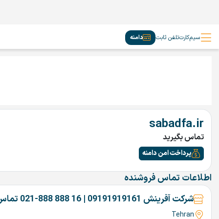
سیم‌کارت
تلفن ثابت
دامنه
sabadfa.ir
تماس بگیرید
پرداخت امن دامنه
اطلاعات تماس فروشنده
شرکت آفرینش 09191919161 | 16 888 888-021 تماس بگیرین
Tehran