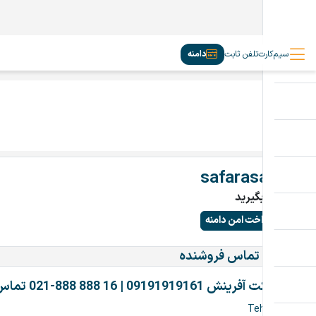
سیم‌کارت
تلفن ثابت
دامنه
safarasan.ir
تماس بگیرید
پرداخت امن دامنه
اطلاعات تماس فروشنده
شرکت آفرینش 09191919161 | 16 888 888-021 تماس بگیرین
Tehran