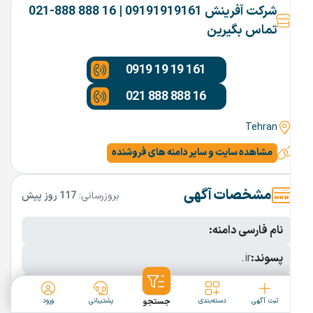
شرکت آفرینش 09191919161 | 16 888 888-021
تماس بگیرین
0919 19 19 161
021 888 888 16
Tehran
مشاهده سایت و سایر دامنه های فروشنده
مشخصات آگهی
بروزرسانی:
117 روز پیش
نام فارسی دامنه:
پسوند:
.ir
تعداد کاراکتر:
10 کاراکتر
ثبت آگهی
دسته‌بندی
جستجو
پشتیبانی
ورود