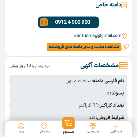
دامنه خاص
0912 4 900 900
iranfunmag@gmail.com
مشاهده سایت و سایر دامنه های فروشنده
مشخصات آگهی
بروزرسانی:
10 روز پیش
نام فارسی دامنه:
ساخت میهن
پسوند:
.ir
تعداد کاراکتر:
11 کاراکتر
شرایط فروش:
نقد
نمایش بیشتر
ثبت آگهی
دسته‌بندی
جستجو
پشتیبانی
ورود