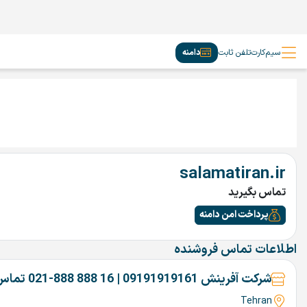
سیم‌کارت
تلفن ثابت
دامنه
salamatiran.ir
تماس بگیرید
پرداخت امن دامنه
اطلاعات تماس فروشنده
شرکت آفرینش 09191919161 | 16 888 888-021 تماس بگیرین
Tehran