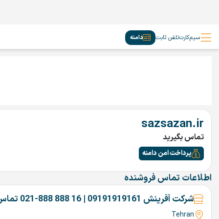
سیم‌کارت
تلفن ثابت
دامنه
sazsazan.ir
تماس بگیرید
پرداخت امن دامنه
اطلاعات تماس فروشنده
شرکت آفرینش 09191919161 | 16 888 888-021 تماس بگیرین
Tehran