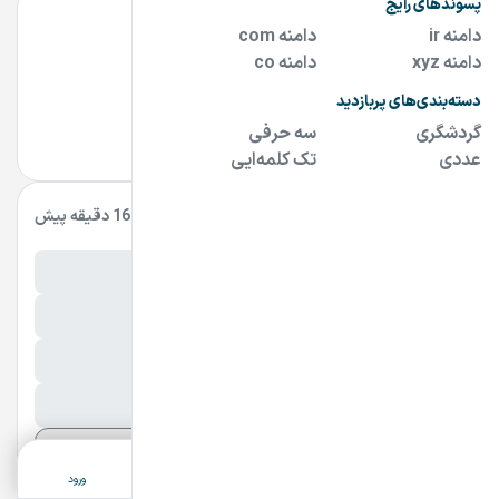
مشاور دامنه
09124900900
مشاهده سایت و سایر دامنه های فروشنده
مشخصات آگهی
بروزرسانی:
16 دقیقه پیش
نام فارسی دامنه:
صدق
پسوند:
.ir
تعداد کاراکتر:
5 کاراکتر
شرایط فروش:
نقد
نمایش بیشتر
ثبت آگهی
دسته‌بندی
جستجو
پشتیبانی
ورود