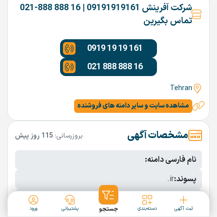
شرکت آفرینش 09191919161 | 16 888 888-021
تماس بگیرین
0919 19 19 161
021 888 888 16
Tehran
مشاهده سایت و سایر دامنه های فروشنده
مشخصات آگهی
بروزرسانی:
115 روز پیش
نام فارسی دامنه:
پسوند:
.ir
تعداد کاراکتر:
10 کاراکتر
ثبت آگهی
دسته‌بندی
جستجو
پشتیبانی
ورود