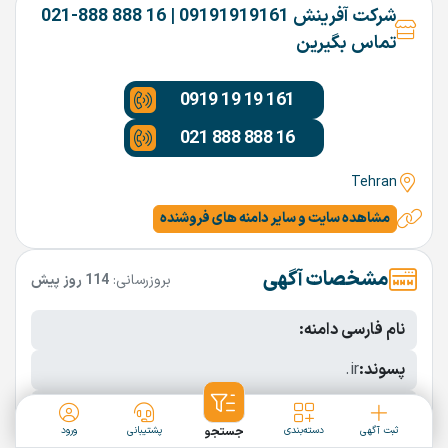
شرکت آفرینش 09191919161 | 16 888 888-021
تماس بگیرین
0919 19 19 161
021 888 888 16
Tehran
مشاهده سایت و سایر دامنه های فروشنده
مشخصات آگهی
بروزرسانی:
114 روز پیش
نام فارسی دامنه:
پسوند:
.ir
تعداد کاراکتر:
10 کاراکتر
ثبت آگهی
دسته‌بندی
جستجو
پشتیبانی
ورود