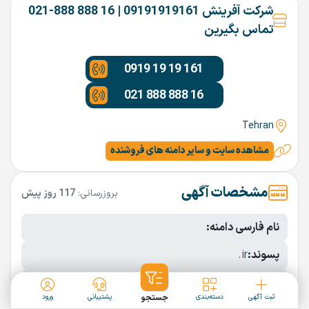
شرکت آفرینش 09191919161 | 16 888 888-021
تماس بگیرین
0919 19 19 161
021 888 888 16
Tehran
مشاهده سایت و سایر دامنه های فروشنده
مشخصات آگهی
بروزرسانی:
117 روز پیش
نام فارسی دامنه:
پسوند:
.ir
تعداد کاراکتر:
11 کاراکتر
ثبت آگهی
دسته‌بندی
جستجو
پشتیبانی
ورود