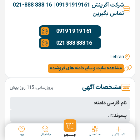
شرکت آفرینش 09191919161 | 16 888 888-021
تماس بگیرین
0919 19 19 161
021 888 888 16
Tehran
مشاهده سایت و سایر دامنه های فروشنده
مشخصات آگهی
بروزرسانی:
115 روز پیش
نام فارسی دامنه:
پسوند:
.ir
تعداد کاراکتر:
9 کاراکتر
ثبت آگهی
دسته‌بندی
جستجو
پشتیبانی
ورود