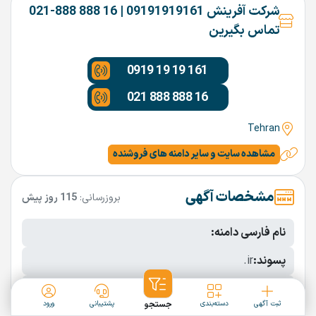
شرکت آفرینش 09191919161 | 16 888 888-021
تماس بگیرین
0919 19 19 161
021 888 888 16
Tehran
مشاهده سایت و سایر دامنه های فروشنده
مشخصات آگهی
بروزرسانی:
115 روز پیش
نام فارسی دامنه:
پسوند:
.ir
تعداد کاراکتر:
7 کاراکتر
ثبت آگهی
دسته‌بندی
جستجو
پشتیبانی
ورود