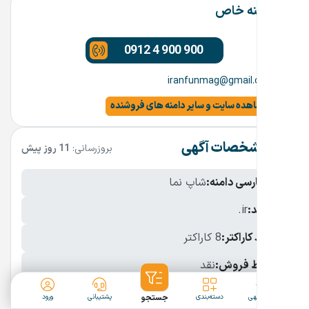
دامنه خاص
0912 4 900 900
iranfunmag@gmail.com
مشاهده سایت و سایر دامنه های فروشنده
مشخصات آگهی
بروزرسانی:
11 روز پیش
نام فارسی دامنه:
شاپ نما
پسوند:
.ir
تعداد کاراکتر:
8 کاراکتر
شرایط فروش:
نقد
نمایش بیشتر
ثبت آگهی
دسته‌بندی
جستجو
پشتیبانی
ورود