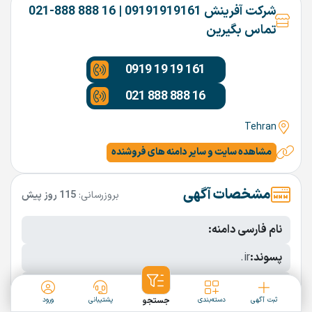
شرکت آفرینش 09191919161 | 16 888 888-021
تماس بگیرین
0919 19 19 161
021 888 888 16
Tehran
مشاهده سایت و سایر دامنه های فروشنده
مشخصات آگهی
بروزرسانی:
115 روز پیش
نام فارسی دامنه:
پسوند:
.ir
تعداد کاراکتر:
5 کاراکتر
ثبت آگهی
دسته‌بندی
جستجو
پشتیبانی
ورود