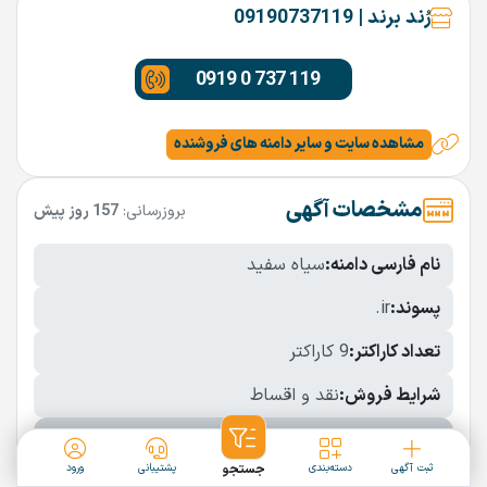
رُند برند | 09190737119
0919 0 737 119
مشاهده سایت و سایر دامنه های فروشنده
مشخصات آگهی
بروزرسانی:
157 روز پیش
نام فارسی دامنه:
سیاه سفید
پسوند:
.ir
تعداد کاراکتر:
9 کاراکتر
شرایط فروش:
نقد و اقساط
نمایش بیشتر
ثبت آگهی
دسته‌بندی
جستجو
پشتیبانی
ورود