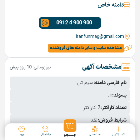
دامنه خاص
0912 4 900 900
iranfunmag@gmail.com
مشاهده سایت و سایر دامنه های فروشنده
مشخصات آگهی
بروزرسانی:
10 روز پیش
نام فارسی دامنه:
سیم تل
پسوند:
.ir
تعداد کاراکتر:
7 کاراکتر
شرایط فروش:
نقد
نمایش بیشتر
ثبت آگهی
دسته‌بندی
جستجو
پشتیبانی
ورود