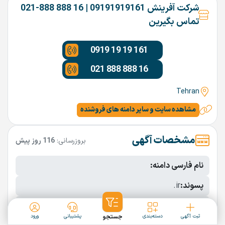
شرکت آفرینش 09191919161 | 16 888 888-021
تماس بگیرین
0919 19 19 161
021 888 888 16
Tehran
مشاهده سایت و سایر دامنه های فروشنده
مشخصات آگهی
بروزرسانی:
116 روز پیش
نام فارسی دامنه:
پسوند:
.ir
تعداد کاراکتر:
7 کاراکتر
ثبت آگهی
دسته‌بندی
جستجو
پشتیبانی
ورود