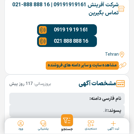
شرکت آفرینش 09191919161 | 16 888 888-021
تماس بگیرین
0919 19 19 161
021 888 888 16
Tehran
مشاهده سایت و سایر دامنه های فروشنده
مشخصات آگهی
بروزرسانی:
117 روز پیش
نام فارسی دامنه:
پسوند:
.ir
تعداد کاراکتر:
6 کاراکتر
ثبت آگهی
دسته‌بندی
جستجو
پشتیبانی
ورود