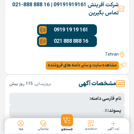
شرکت آفرینش 09191919161 | 16 888 888-021
تماس بگیرین
0919 19 19 161
021 888 888 16
Tehran
مشاهده سایت و سایر دامنه های فروشنده
مشخصات آگهی
بروزرسانی:
115 روز پیش
نام فارسی دامنه:
پسوند:
.ir
تعداد کاراکتر:
6 کاراکتر
ثبت آگهی
دسته‌بندی
جستجو
پشتیبانی
ورود