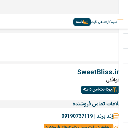
سیم‌کارت
تلفن ثابت
دامنه
SweetBliss.ir
توافقی
پرداخت امن دامنه
اطلاعات تماس فروشنده
رُند برند | 09190737119
مشاهده سایت و سایر دامنه های فروشنده