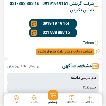
شرکت آفرینش 09191919161 | 16 888 888-021
تماس بگیرین
0919 19 19 161
021 888 888 16
Tehran
مشاهده سایت و سایر دامنه های فروشنده
مشخصات آگهی
بروزرسانی:
116 روز پیش
نام فارسی دامنه:
پسوند:
.ir
تعداد کاراکتر:
10 کاراکتر
ثبت آگهی
دسته‌بندی
جستجو
پشتیبانی
ورود