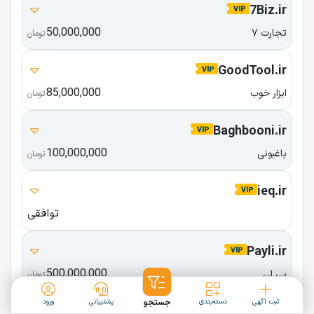
7Biz.ir
50,000,000
تجارت ۷
تومان
GoodTool.ir
85,000,000
ابزار خوب
تومان
Baghbooni.ir
100,000,000
باغبونی
تومان
ieq.ir
توافقی
Payli.ir
500,000,000
پی‌ لی
تومان
ثبت آگهی
دسته‌بندی
جستجو
پشتیبانی
ورود
utm.ir