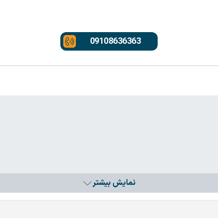
09108636363
نمایش بیشتر