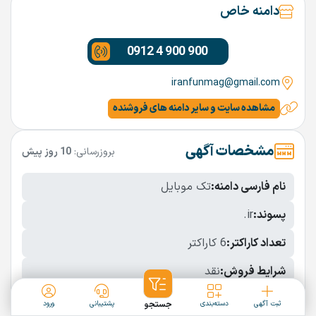
دامنه خاص
0912 4 900 900
iranfunmag@gmail.com
مشاهده سایت و سایر دامنه های فروشنده
مشخصات آگهی
بروزرسانی:
10 روز پیش
نام فارسی دامنه:
تک موبایل
پسوند:
.ir
تعداد کاراکتر:
6 کاراکتر
شرایط فروش:
نقد
نمایش بیشتر
ثبت آگهی
دسته‌بندی
جستجو
پشتیبانی
ورود