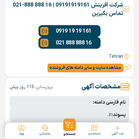
شرکت آفرینش 09191919161 | 16 888 888-021
تماس بگیرین
0919 19 19 161
021 888 888 16
Tehran
مشاهده سایت و سایر دامنه های فروشنده
مشخصات آگهی
بروزرسانی:
115 روز پیش
نام فارسی دامنه:
پسوند:
.ir
تعداد کاراکتر:
10 کاراکتر
ثبت آگهی
دسته‌بندی
جستجو
پشتیبانی
ورود