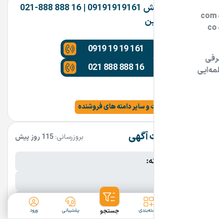
شرکت آفرینش 09191919161 | 16 888 888-021
تماس بگیرین
0919 19 19 161
021 888 888 16
Tehran
مشاهده سایت و سایر دامنه های فروشنده
مشخصات آگهی
بروزرسانی:
115 روز پیش
نام فارسی دامنه:
پسوند:
.ir
تعداد کاراکتر:
10 کاراکتر
ثبت آگهی
دسته‌بندی
جستجو
پشتیبانی
ورود