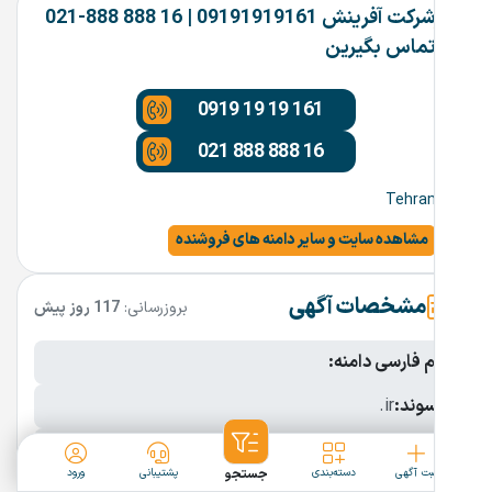
شرکت آفرینش 09191919161 | 16 888 888-021
تماس بگیرین
0919 19 19 161
021 888 888 16
Tehran
مشاهده سایت و سایر دامنه های فروشنده
مشخصات آگهی
بروزرسانی:
117 روز پیش
نام فارسی دامنه:
پسوند:
.ir
تعداد کاراکتر:
15 کاراکتر
ثبت آگهی
دسته‌بندی
جستجو
پشتیبانی
ورود