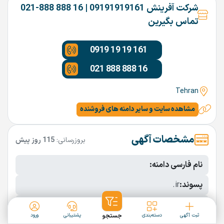
شرکت آفرینش 09191919161 | 16 888 888-021
تماس بگیرین
0919 19 19 161
021 888 888 16
Tehran
مشاهده سایت و سایر دامنه های فروشنده
مشخصات آگهی
بروزرسانی:
115 روز پیش
نام فارسی دامنه:
پسوند:
.ir
تعداد کاراکتر:
8 کاراکتر
ثبت آگهی
دسته‌بندی
جستجو
پشتیبانی
ورود