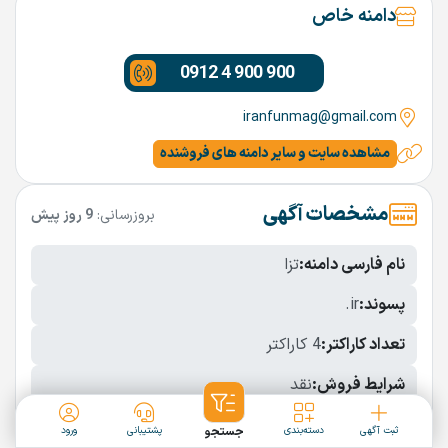
دامنه خاص
0912 4 900 900
iranfunmag@gmail.com
مشاهده سایت و سایر دامنه های فروشنده
مشخصات آگهی
بروزرسانی:
9 روز پیش
نام فارسی دامنه:
تزا
پسوند:
.ir
تعداد کاراکتر:
4 کاراکتر
شرایط فروش:
نقد
نمایش بیشتر
ثبت آگهی
دسته‌بندی
جستجو
پشتیبانی
ورود