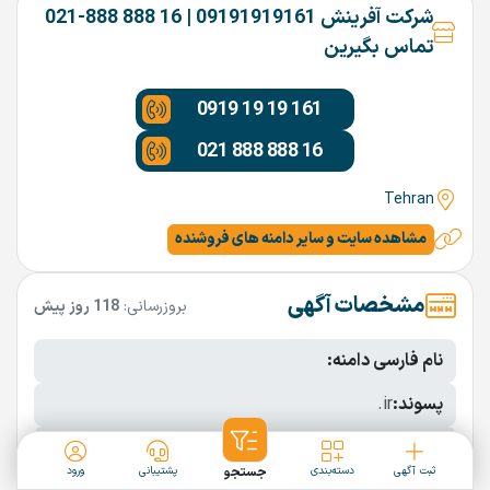
شرکت آفرینش 09191919161 | 16 888 888-021
تماس بگیرین
0919 19 19 161
021 888 888 16
Tehran
مشاهده سایت و سایر دامنه های فروشنده
مشخصات آگهی
بروزرسانی:
118 روز پیش
نام فارسی دامنه:
پسوند:
.ir
تعداد کاراکتر:
9 کاراکتر
ثبت آگهی
دسته‌بندی
جستجو
پشتیبانی
ورود