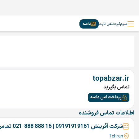
سیم‌کارت
تلفن ثابت
دامنه
topabzar.ir
تماس بگیرید
پرداخت امن دامنه
اطلاعات تماس فروشنده
شرکت آفرینش 09191919161 | 16 888 888-021 تماس بگیرین
Tehran