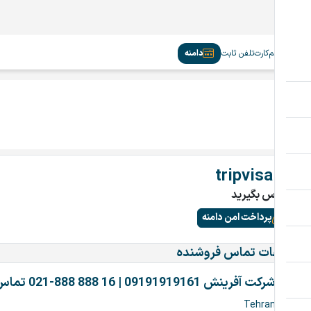
سیم‌کارت
تلفن ثابت
دامنه
tripvisa.ir
تماس بگیرید
پرداخت امن دامنه
اطلاعات تماس فروشنده
شرکت آفرینش 09191919161 | 16 888 888-021 تماس بگیرین
Tehran