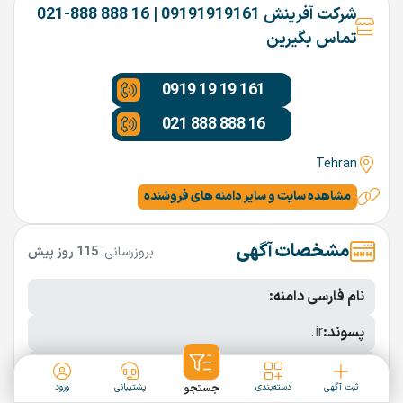
شرکت آفرینش 09191919161 | 16 888 888-021
تماس بگیرین
0919 19 19 161
021 888 888 16
Tehran
مشاهده سایت و سایر دامنه های فروشنده
مشخصات آگهی
بروزرسانی:
115 روز پیش
نام فارسی دامنه:
پسوند:
.ir
تعداد کاراکتر:
4 کاراکتر
ثبت آگهی
دسته‌بندی
جستجو
پشتیبانی
ورود