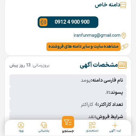
دامنه خاص
0912 4 900 900
iranfunmag@gmail.com
مشاهده سایت و سایر دامنه های فروشنده
مشخصات آگهی
بروزرسانی:
13 روز پیش
نام فارسی دامنه:
یومد
پسوند:
.ir
تعداد کاراکتر:
4 کاراکتر
شرایط فروش:
نقد
نمایش بیشتر
ثبت آگهی
دسته‌بندی
جستجو
پشتیبانی
ورود