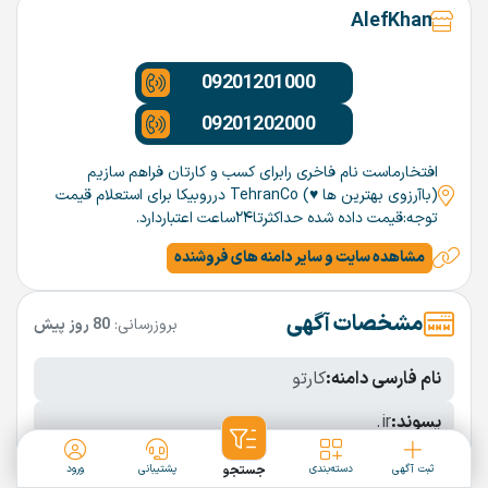
AlefKhan
09201201000
09201202000
افتخارماست نام فاخری رابرای کسب و کارتان فراهم سازیم
(باآرزوی بهترین ها ♥️) TehranCo درروبیکا برای استعلام قیمت
توجه:قیمت داده شده حداکثرتا۲۴ساعت اعتباردارد.
مشاهده سایت و سایر دامنه های فروشنده
مشخصات آگهی
بروزرسانی:
80 روز پیش
نام فارسی دامنه:
کارتو
پسوند:
.ir
تعداد کاراکتر:
5 کاراکتر
ثبت آگهی
دسته‌بندی
جستجو
پشتیبانی
ورود