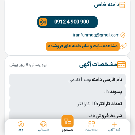
دامنه خاص
0912 4 900 900
iranfunmag@gmail.com
مشاهده سایت و سایر دامنه های فروشنده
مشخصات آگهی
بروزرسانی:
9 روز پیش
نام فارسی دامنه:
وب آکادمی
پسوند:
.ir
تعداد کاراکتر:
10 کاراکتر
شرایط فروش:
نقد
نمایش بیشتر
ثبت آگهی
دسته‌بندی
جستجو
پشتیبانی
ورود