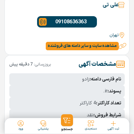
علی تی
09108636363
تهران
مشاهده سایت و سایر دامنه های فروشنده
مشخصات آگهی
بروزرسانی:
7 دقیقه پیش
نام فارسی دامنه:
زادو
پسوند:
.ir
تعداد کاراکتر:
4 کاراکتر
شرایط فروش:
نقد
نمایش بیشتر
ثبت آگهی
دسته‌بندی
جستجو
پشتیبانی
ورود