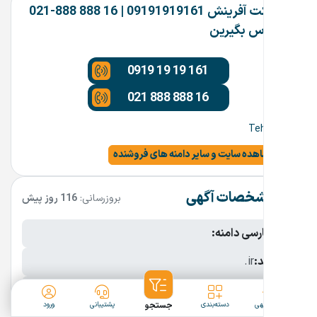
شرکت آفرینش 09191919161 | 16 888 888-021
تماس بگیرین
0919 19 19 161
021 888 888 16
Tehran
مشاهده سایت و سایر دامنه های فروشنده
مشخصات آگهی
بروزرسانی:
116 روز پیش
نام فارسی دامنه:
پسوند:
.ir
تعداد کاراکتر:
8 کاراکتر
ثبت آگهی
دسته‌بندی
جستجو
پشتیبانی
ورود