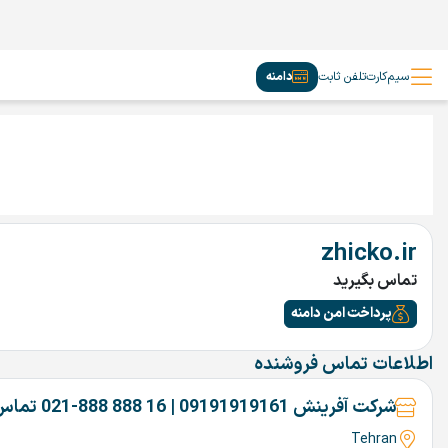
سیم‌کارت
تلفن ثابت
دامنه
zhicko.ir
تماس بگیرید
پرداخت امن دامنه
اطلاعات تماس فروشنده
شرکت آفرینش 09191919161 | 16 888 888-021 تماس بگیرین
Tehran