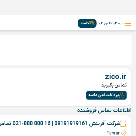
سیم‌کارت
تلفن ثابت
دامنه
zico.ir
تماس بگیرید
پرداخت امن دامنه
اطلاعات تماس فروشنده
شرکت آفرینش 09191919161 | 16 888 888-021 تماس بگیرین
Tehran