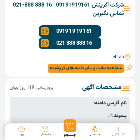
شرکت آفرینش 09191919161 | 16 888 888-021
تماس بگیرین
0919 19 19 161
021 888 888 16
Tehran
مشاهده سایت و سایر دامنه های فروشنده
مشخصات آگهی
بروزرسانی:
119 روز پیش
نام فارسی دامنه:
پسوند:
.ir
تعداد کاراکتر:
9 کاراکتر
ثبت آگهی
دسته‌بندی
جستجو
پشتیبانی
ورود